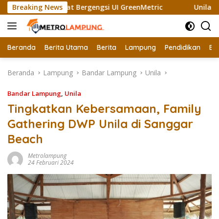
Langsung
li Raih Sertifikat Bergengsi UI GreenMetric
Breaking News
Unila Gande
ke
konten
Beranda
Berita Utama
Berita
Lampung
Pendidikan
Ek
Beranda
Lampung
Bandar Lampung
Unila
Bandar Lampung
,
Unila
Tingkatkan Kebersamaan, Family
Gathering DWP Unila di Sanggar
Beach
Metrolampung
24 Februari 2024