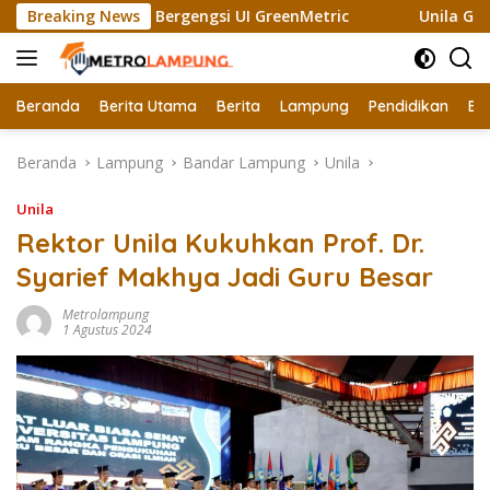
Langsung
 Raih Sertifikat Bergengsi UI GreenMetric
Breaking News
Unila Gandeng
ke
konten
Beranda
Berita Utama
Berita
Lampung
Pendidikan
Ek
Beranda
Lampung
Bandar Lampung
Unila
Unila
Rektor Unila Kukuhkan Prof. Dr.
Syarief Makhya Jadi Guru Besar
Metrolampung
1 Agustus 2024