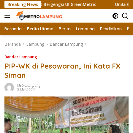
Langsung
 Raih Sertifikat Bergengsi UI GreenMetric
Breaking News
Unila Ganden
ke
konten
Beranda
Berita Utama
Berita
Lampung
Pendidikan
Ek
Beranda
Lampung
Bandar Lampung
Bandar Lampung
PIP-WK di Pesawaran, Ini Kata FX
Siman
Metrolampung
5 Mei 2024