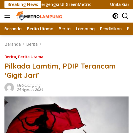
Langsung
ih Sertifikat Bergengsi UI GreenMetric
Breaking News
Unila Gandeng N
ke
konten
Beranda
Berita Utama
Berita
Lampung
Pendidikan
Ek
Beranda
Berita
Berita
,
Berita Utama
Pilkada Lamtim, PDIP Terancam
‘Gigit Jari’
Metrolampung
24 Agustus 2024