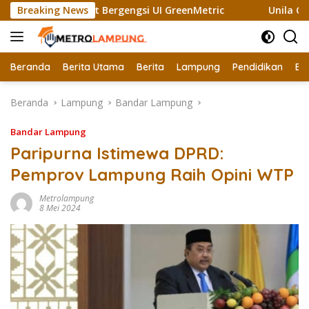
Langsung
 Raih Sertifikat Bergengsi UI GreenMetric
Breaking News
Unila Ganden
ke
konten
Beranda
Berita Utama
Berita
Lampung
Pendidikan
Ek
Beranda
Lampung
Bandar Lampung
Bandar Lampung
Paripurna Istimewa DPRD:
Pemprov Lampung Raih Opini WTP
Metrolampung
8 Mei 2024