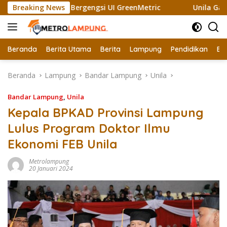
Langsung
Raih Sertifikat Bergengsi UI GreenMetric
Breaking News
Unila Gandeng
ke
konten
Beranda
Berita Utama
Berita
Lampung
Pendidikan
Ek
Beranda
Lampung
Bandar Lampung
Unila
Bandar Lampung
,
Unila
Kepala BPKAD Provinsi Lampung
Lulus Program Doktor Ilmu
Ekonomi FEB Unila
Metrolampung
20 Januari 2024