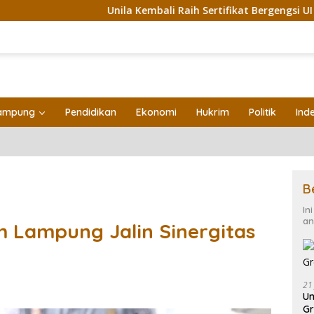
Unila Kembali Raih Sertifikat Bergengsi UI GreenMetr
ampung
Pendidikan
Ekonomi
Hukrim
Politik
Ind
B
In
an
Lampung Jalin Sinergitas
21
Un
Gr