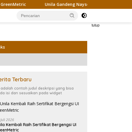
ic
Unila Gandeng Naysor Korea Selatan Gagas Riset Pe
tutup
eks
erita Terbaru
i adalah contoh judul deskripsi yang bisa
da isi dan sesuaikan pada widget
 Juli 2026
ila Kembali Raih Sertifikat Bergengsi UI
eenMetric