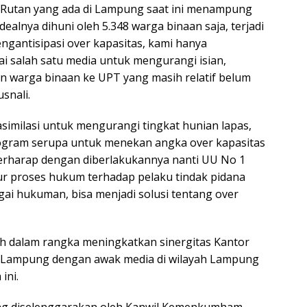
 Rutan yang ada di Lampung saat ini menampung
ealnya dihuni oleh 5.348 warga binaan saja, terjadi
ngantisipasi over kapasitas, kami hanya
i salah satu media untuk mengurangi isian,
an warga binaan ke UPT yang masih relatif belum
usnali.
asimilasi untuk mengurangi tingkat hunian lapas,
rogram serupa untuk menekan angka over kapasitas
berharap dengan diberlakukannya nanti UU No 1
r proses hukum terhadap pelaku tindak pidana
ai hukuman, bisa menjadi solusi tentang over
ah dalam rangka meningkatkan sinergitas Kantor
Lampung dengan awak media di wilayah Lampung
ini.
ang diselenggarakan oleh Kanwil Kemenkumham