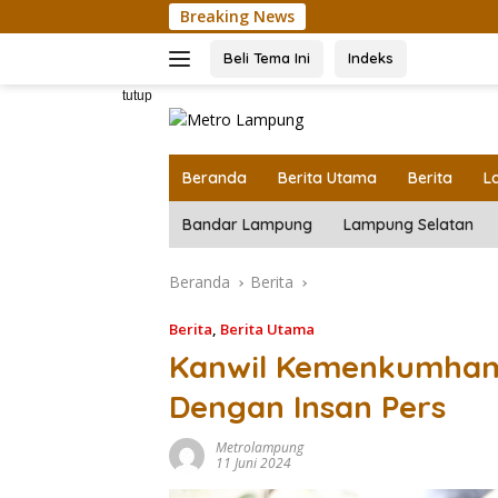
Langsung
Breaking News
ke
konten
Beli Tema Ini
Indeks
tutup
Beranda
Berita Utama
Berita
L
Bandar Lampung
Lampung Selatan
Beranda
Berita
Berita
,
Berita Utama
Kanwil Kemenkumham 
Dengan Insan Pers
Metrolampung
11 Juni 2024