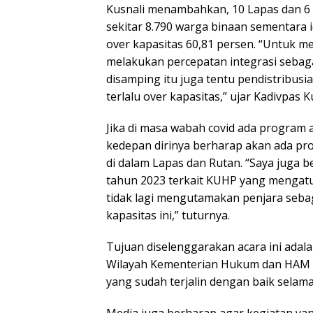
Kusnali menambahkan, 10 Lapas dan 6
sekitar 8.790 warga binaan sementara id
over kapasitas 60,81 persen. “Untuk me
melakukan percepatan integrasi sebaga
disamping itu juga tentu pendistribusi
terlalu over kapasitas,” ujar Kadivpas K
Jika di masa wabah covid ada program 
kedepan dirinya berharap akan ada p
di dalam Lapas dan Rutan. “Saya juga 
tahun 2023 terkait KUHP yang mengatu
tidak lagi mengutamakan penjara sebag
kapasitas ini,” tuturnya.
Tujuan diselenggarakan acara ini adal
Wilayah Kementerian Hukum dan HAM 
yang sudah terjalin dengan baik selama 
Media juga berharap agar kegiatan y