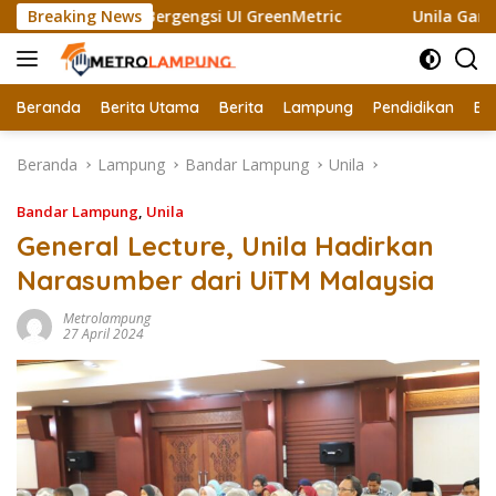
Langsung
aih Sertifikat Bergengsi UI GreenMetric
Breaking News
Unila Gandeng 
ke
konten
Beranda
Berita Utama
Berita
Lampung
Pendidikan
Ek
Beranda
Lampung
Bandar Lampung
Unila
Bandar Lampung
,
Unila
General Lecture, Unila Hadirkan
Narasumber dari UiTM Malaysia
Metrolampung
27 April 2024