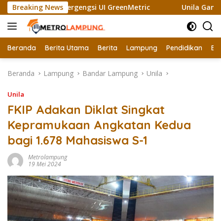
Langsung
h Sertifikat Bergengsi UI GreenMetric
Breaking News
Unila Gandeng Na
ke
konten
Beranda
Berita Utama
Berita
Lampung
Pendidikan
Ek
Beranda
Lampung
Bandar Lampung
Unila
Unila
FKIP Adakan Diklat Singkat
Kepramukaan Angkatan Kedua
bagi 1.678 Mahasiswa S-1
Metrolampung
19 Mei 2024