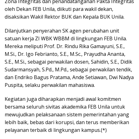
Zona Integritas dan penandatanganan Pakta Integritas
oleh Dekan FEB Unila, diikuti para wakil dekan,
disaksikan Wakil Rektor BUK dan Kepala BUK Unila.
Dilanjutkan penyerahan SK agen perubahan unit
satuan kerja ZI WBK WBBM di lingkungan FEB Unila.
Mereka meliputi Prof. Dr. Rindu Rika Gamayuni, S.E.,
M.Si., Dr. Igo Febrianto, S.E., M.Sc., Prayudha Ananta,
S.E., M.Si., sebagai perwakilan dosen, Sahidin, S.E., Didik
Sudarmansyah, S.Pd., M.Pd., sebagai perwakilan tendik,
dan Endriko Bagus Pratama, Ande Setiawan, Dwi Nadya
Puspita, selaku perwakilan mahasiswa.
Kegiatan juga diharapkan menjadi awal komitmen
bersama seluruh sivitas akademika FEB Unila untuk
mewujudkan pelaksanaan sistem pemerintahan yang
lebih baik, bebas dari korupsi, dan terus memberikan
pelayanan terbaik di lingkungan kampus.(*)