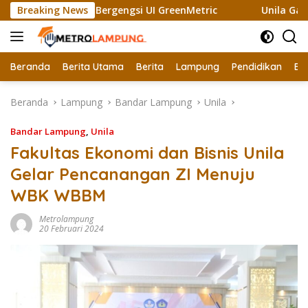
Langsung
 Raih Sertifikat Bergengsi UI GreenMetric
Breaking News
Unila Gandeng
ke
konten
Beranda
Berita Utama
Berita
Lampung
Pendidikan
Ek
Beranda
Lampung
Bandar Lampung
Unila
Bandar Lampung
,
Unila
Fakultas Ekonomi dan Bisnis Unila
Gelar Pencanangan ZI Menuju
WBK WBBM
Metrolampung
20 Februari 2024