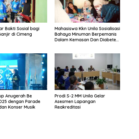
ar Bakti Sosial bagi
Mahasiswa Kkn Unila Sosialisasi
anjir di Cimeng
Bahaya Minuman Berpemanis
Dalam Kemasan Dan Diabetes
Mellitus
tup Anugerah Be
Prodi S-2 MM Unila Gelar
2025 dengan Parade
Asesmen Lapangan
dan Konser Musik
Reakreditasi