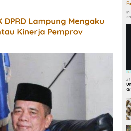
B
In
an
PK DPRD Lampung Mengaku
ntau Kinerja Pemprov
21
Un
Gr