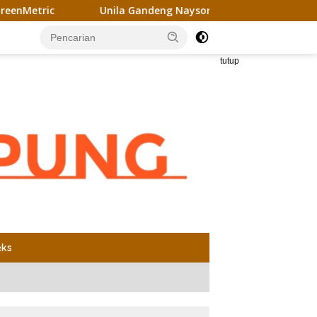
Unila Gandeng Naysor Korea Selatan Gagas Riset Pelet 
tutup
eks