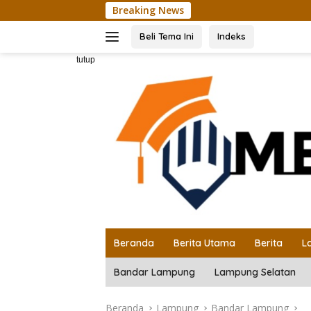
Langsung
Breaking News
ke
konten
Beli Tema Ini
Indeks
tutup
Beranda
Berita Utama
Berita
L
Bandar Lampung
Lampung Selatan
Beranda
Lampung
Bandar Lampung