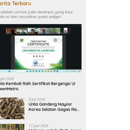
erita Terbaru
i adalah contoh judul deskripsi yang bisa
da isi dan sesuaikan pada widget
 Juli 2026
ila Kembali Raih Sertifikat Bergengsi UI
eenMetric
8 Juli 2026
Unila Gandeng Naysor
Korea Selatan Gagas Riset
Pelet Biomassa Sawit
Rendah Abu
17 Juni 2026