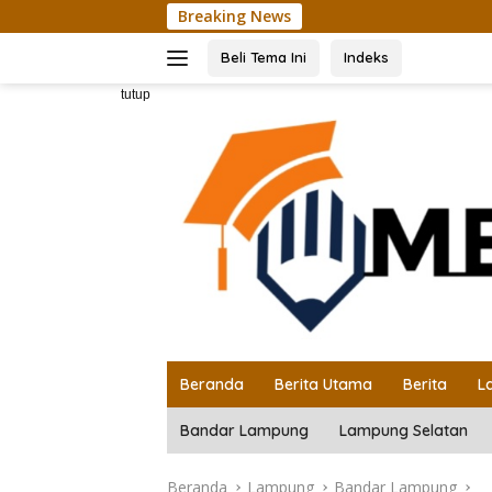
Langsung
Breaking News
ke
konten
Beli Tema Ini
Indeks
tutup
Beranda
Berita Utama
Berita
L
Bandar Lampung
Lampung Selatan
Beranda
Lampung
Bandar Lampung