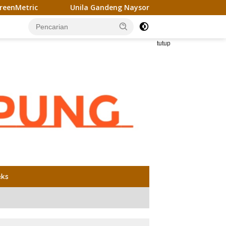
Unila Gandeng Naysor Korea Selatan Gagas Riset Pelet 
tutup
eks