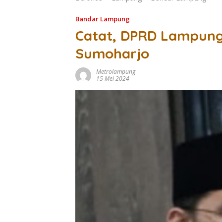
Bandar Lampung
Catat, DPRD Lampung
Sumoharjo
Metrolampung
15 Mei 2024