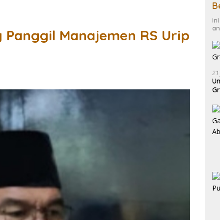
B
In
an
 Panggil Manajemen RS Urip
21
Un
Gr