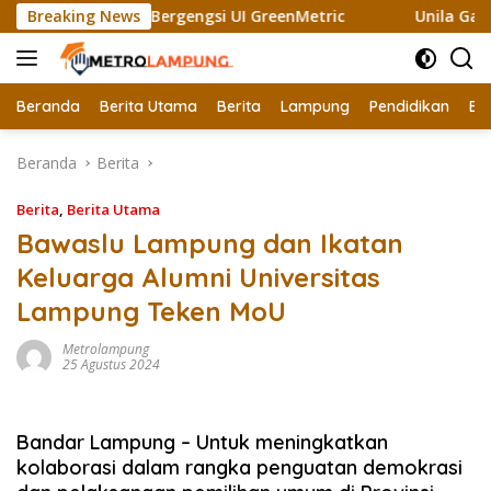
Langsung
 Raih Sertifikat Bergengsi UI GreenMetric
Breaking News
Unila Gandeng
ke
konten
Beranda
Berita Utama
Berita
Lampung
Pendidikan
Ek
Beranda
Berita
Berita
,
Berita Utama
Bawaslu Lampung dan Ikatan
Keluarga Alumni Universitas
Lampung Teken MoU
Metrolampung
25 Agustus 2024
Bandar Lampung – Untuk meningkatkan
kolaborasi dalam rangka penguatan demokrasi