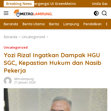
Langsung
ih Sertifikat Bergengsi UI GreenMetric
Breaking News
Unila Gandeng N
ke
konten
Beranda
Berita Utama
Berita
Lampung
Pendidikan
Ek
Beranda
Uncategorized
Uncategorized
Yozi Rizal Ingatkan Dampak HGU
SGC, Kepastian Hukum dan Nasib
Pekerja
Metrolampung
21 Januari 2026