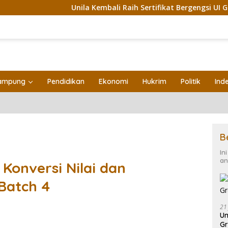
Unila Kembali Raih Sertifikat Bergengsi UI GreenM
ampung
Pendidikan
Ekonomi
Hukrim
Politik
Ind
B
In
an
Konversi Nilai dan
Batch 4
21
Un
Gr