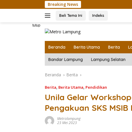
Langsung
Breaking News
ke
konten
Beli Tema Ini
Indeks
tutup
Beranda
Berita Utama
Berita
L
Bandar Lampung
Lampung Selatan
Beranda
Berita
Berita
,
Berita Utama
,
Pendidikan
Unila Gelar Workshop 
Pengakuan SKS MSIB 
Metrolampung
23 Mei 2023