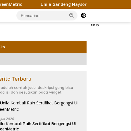
etric
Unila Gandeng Naysor Korea Selatan Gagas Riset
tutup
eks
erita Terbaru
i adalah contoh judul deskripsi yang bisa
da isi dan sesuaikan pada widget
 Juli 2026
ila Kembali Raih Sertifikat Bergengsi UI
eenMetric