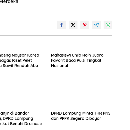
 Merdeka
ndeng Naysor Korea
Mahasiswi Unila Raih Juara
Gagas Riset Pelet
Favorit Baca Puisi Tingkat
a Sawit Rendah Abu
Nasional
Banjir di Bandar
DPRD Lampung Minta THR PNS
, DPRD Lampung
dan PPPK Segera Dibayar
mkot Benahi Drainase