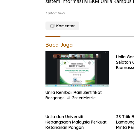
sistem informasi MBKM Unila Kampus
Editor: Rudi
Komentar
Baca Juga
Unila Ga
Selatan 
Biomass
Unila Kembali Raih Sertifikat
Bergengsi UI GreenMetric
Unila dan Universiti
38 Titik 
Kebangsaan Malaysia Perkuat
Lampung
Ketahanan Pangan
Minta Pe