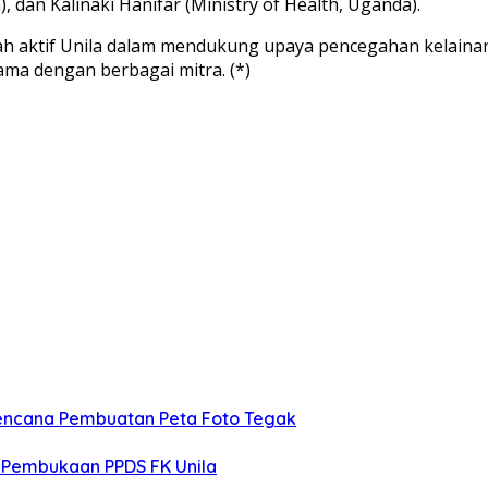
, dan Kalinaki Hanifar (Ministry of Health, Uganda).
gkah aktif Unila dalam mendukung upaya pencegahan kelain
sama dengan berbagai mitra. (*)
Rencana Pembuatan Peta Foto Tegak
 Pembukaan PPDS FK Unila