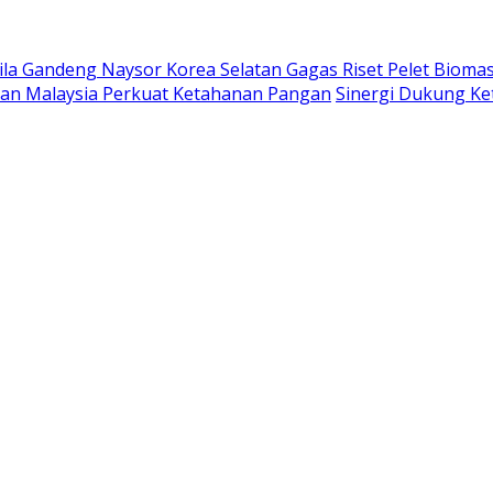
ila Gandeng Naysor Korea Selatan Gagas Riset Pelet Bioma
saan Malaysia Perkuat Ketahanan Pangan
Sinergi Dukung K