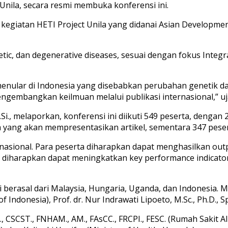
or Unila, secara resmi membuka konferensi ini.
kegiatan HETI Project Unila yang didanai Asian Development
etic, dan degenerative diseases, sesuai dengan fokus Integ
enular di Indonesia yang disebabkan perubahan genetik dan 
embangkan keilmuan melalui publikasi internasional,” uj
Si., melaporkan, konferensi ini diikuti 549 peserta, dengan 
 yang akan mempresentasikan artikel, sementara 347 pesert
ternasional. Para peserta diharapkan dapat menghasilkan ou
i diharapkan dapat meningkatkan key performance indicator 
erasal dari Malaysia, Hungaria, Uganda, dan Indonesia. Mer
ndonesia), Prof. dr. Nur Indrawati Lipoeto, M.Sc., Ph.D., Sp
, CSCST., FNHAM., AM., FAsCC., FRCPI., FESC. (Rumah Sakit A