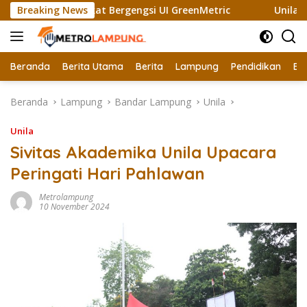
Langsung
ali Raih Sertifikat Bergengsi UI GreenMetric
Breaking News
Unila Gan
ke
konten
Beranda
Berita Utama
Berita
Lampung
Pendidikan
Ek
Beranda
Lampung
Bandar Lampung
Unila
Unila
Sivitas Akademika Unila Upacara
Peringati Hari Pahlawan
Metrolampung
10 November 2024