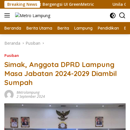
Langsung
 Raih Sertifikat Bergengsi UI GreenMetric
Breaking News
Unila Ganden
ke
konten
Beranda
Berita Utama
Berita
Lampung
Pendidikan
Ek
Beranda
Pusiban
Pusiban
Simak, Anggota DPRD Lampung
Masa Jabatan 2024-2029 Diambil
Sumpah
Metrolampung
2 September 2024