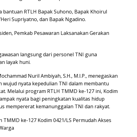
a bantuan RTLH Bapak Suhono, Bapak Khoirul
/Heri Supriyatno, dan Bapak Ngadino.
Presiden, Pemkab Pesawaran Laksanakan Gerakan
gawasan langsung dari personel TNI guna
n layak huni.
ochammad Nuril Ambiyah, S.H., M.I.P., menegaskan
wujud nyata kepedulian TNI dalam membantu
at. Melalui program RTLH TMMD ke-127 ini, Kodim
mpak nyata bagi peningkatan kualitas hidup
gus mempererat kemanunggalan TNI dan rakyat.
n TMMD ke-127 Kodim 0421/LS Permudah Akses
 Warga