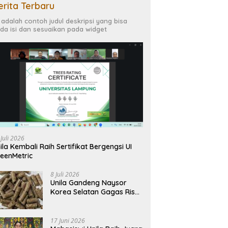
erita Terbaru
i adalah contoh judul deskripsi yang bisa
da isi dan sesuaikan pada widget
 Juli 2026
ila Kembali Raih Sertifikat Bergengsi UI
eenMetric
8 Juli 2026
Unila Gandeng Naysor
Korea Selatan Gagas Riset
Pelet Biomassa Sawit
Rendah Abu
17 Juni 2026