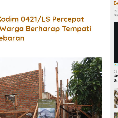
B
In
an
Kodim 0421/LS Percepat
Warga Berharap Tempati
ebaran
21
Un
Gr