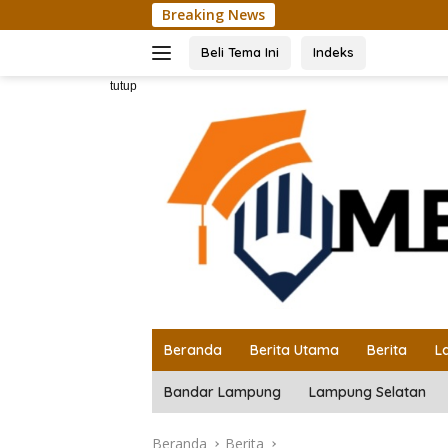
Langsung
Breaking News
ke
konten
Beli Tema Ini
Indeks
tutup
Beranda
Berita Utama
Berita
L
Bandar Lampung
Lampung Selatan
Beranda
Berita