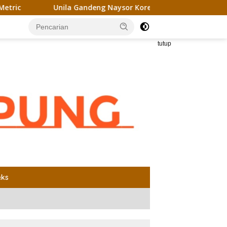
Unila Gandeng Naysor Korea Selatan Gagas Riset Pelet Biom
tutup
eks