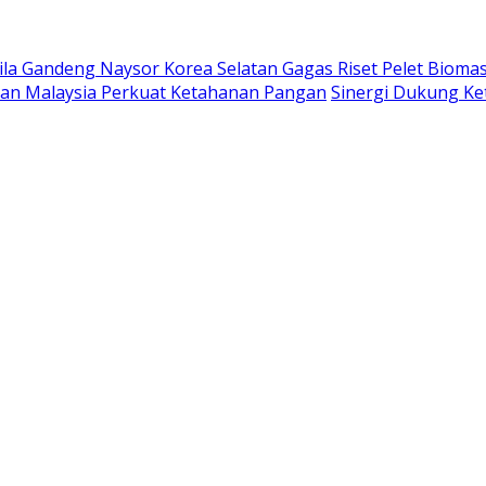
ila Gandeng Naysor Korea Selatan Gagas Riset Pelet Bioma
saan Malaysia Perkuat Ketahanan Pangan
Sinergi Dukung K