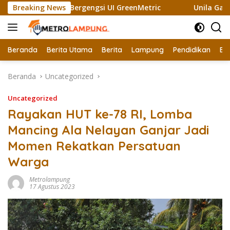
Langsung
Raih Sertifikat Bergengsi UI GreenMetric
Breaking News
Unila Gandeng 
ke
konten
Beranda
Berita Utama
Berita
Lampung
Pendidikan
Ek
Beranda
Uncategorized
Uncategorized
Rayakan HUT ke-78 RI, Lomba
Mancing Ala Nelayan Ganjar Jadi
Momen Rekatkan Persatuan
Warga
Metrolampung
17 Agustus 2023