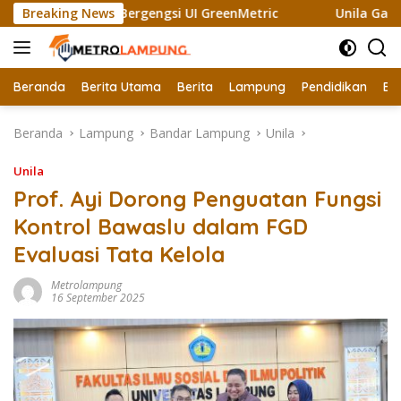
Langsung
Raih Sertifikat Bergengsi UI GreenMetric
Breaking News
Unila Gandeng
ke
konten
Beranda
Berita Utama
Berita
Lampung
Pendidikan
Ek
Beranda
Lampung
Bandar Lampung
Unila
Unila
Prof. Ayi Dorong Penguatan Fungsi
Kontrol Bawaslu dalam FGD
Evaluasi Tata Kelola
Metrolampung
16 September 2025