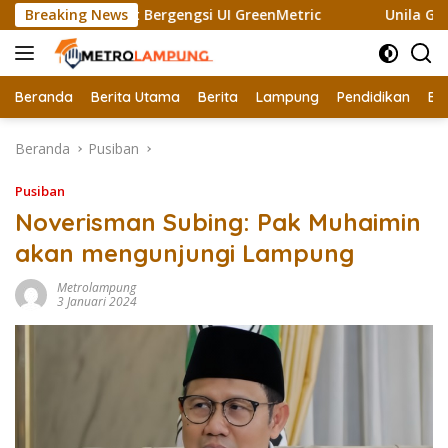
Langsung
 Raih Sertifikat Bergengsi UI GreenMetric
Breaking News
Unila Gandeng
ke
konten
Beranda
Berita Utama
Berita
Lampung
Pendidikan
Ek
Beranda
Pusiban
Pusiban
Noverisman Subing: Pak Muhaimin
akan mengunjungi Lampung
Metrolampung
3 Januari 2024