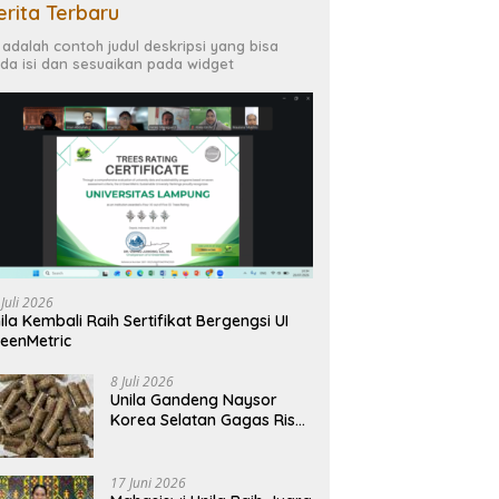
erita Terbaru
i adalah contoh judul deskripsi yang bisa
da isi dan sesuaikan pada widget
 Juli 2026
ila Kembali Raih Sertifikat Bergengsi UI
eenMetric
8 Juli 2026
Unila Gandeng Naysor
Korea Selatan Gagas Riset
Pelet Biomassa Sawit
Rendah Abu
17 Juni 2026