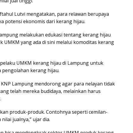
ai jual tinggi.
tahul Lutvi mengatakan, para relawan berupaya
 potensi ekonomis dari kerang hijau.
 Lampung melakukan edukasi tentang kerang hijau
 UMKM yang ada di sini melalui komoditas kerang
 pelaku UMKM kerang hijau di Lampung untuk
 pengolahan kerang hijau.
wa KNP Lampung mendorong agar para nelayan tidak
yang telah mereka budidaya, melainkan harus
.
adikan produk-produk. Contohnya seperti cemilan-
lai jualnya,” ujar dia.
arap bisa mendongkrak sektor UMKM produk kerang