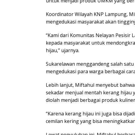
untuk menjadi produk UMKM yang bernil
Koordinator Wilayah KNP Lampung, Mif
mengedukasi masyarakat akan tingginya
“Kami dari Komunitas Nelayan Pesisir
kepada masyarakat untuk mendongkrak
hijau,” ujarnya.
Sukarelawan menggandeng salah satu
mengedukasi para warga berbagai cara
Lebih lanjut, Miftahul menyebut bah
sekadar menjual mentah kerang hijau 
diolah menjadi berbagai produk kuliner
“Karena kerang hijau ini juga bisa dij
cemilan kering yang bisa meningkatkan ni
Lewat penyuluhan ini, Miftahul berh