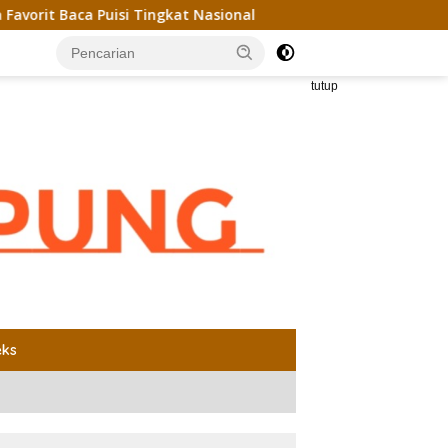
 Puisi Tingkat Nasional
Unila dan Universiti Kebangsa
tutup
eks