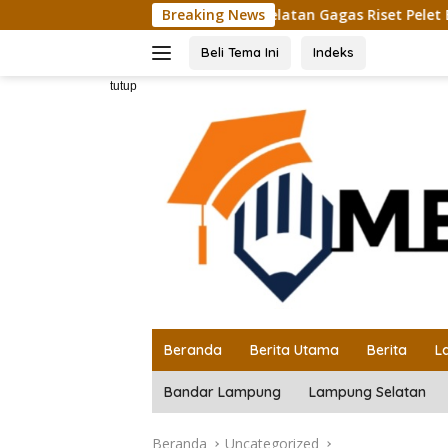
Langsung
a Gandeng Naysor Korea Selatan Gagas Riset Pelet Biomassa Sa
Breaking News
ke
konten
Beli Tema Ini
Indeks
tutup
Beranda
Berita Utama
Berita
L
Bandar Lampung
Lampung Selatan
Beranda
Uncategorized