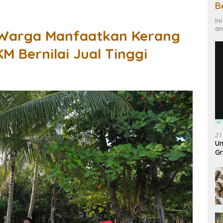
B
In
an
 Warga Manfaatkan Kerang
M Bernilai Jual Tinggi
21
Un
Gr