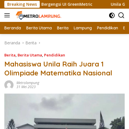
Langsung
 Raih Sertifikat Bergengsi UI GreenMetric
Breaking News
Unila Ganden
ke
konten
Beranda
Berita Utama
Berita
Lampung
Pendidikan
Ek
Beranda
Berita
Berita
,
Berita Utama
,
Pendidikan
Mahasiswa Unila Raih Juara 1
Olimpiade Matematika Nasional
Metrolampung
31 Mei 2023