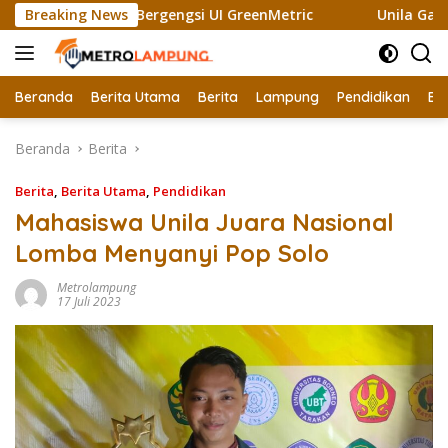
Langsung
aih Sertifikat Bergengsi UI GreenMetric
Breaking News
Unila Gandeng 
ke
konten
Beranda
Berita Utama
Berita
Lampung
Pendidikan
Ek
Beranda
Berita
Berita
,
Berita Utama
,
Pendidikan
Mahasiswa Unila Juara Nasional
Lomba Menyanyi Pop Solo
Metrolampung
17 Juli 2023