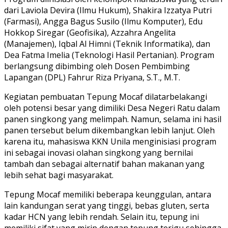
dari Laviola Devira (Ilmu Hukum), Shakira Izzatya Putri
(Farmasi), Angga Bagus Susilo (Ilmu Komputer), Edu
Hokkop Siregar (Geofisika), Azzahra Angelita
(Manajemen), Iqbal Al Himni (Teknik Informatika), dan
Dea Fatma Imelia (Teknologi Hasil Pertanian). Program
berlangsung dibimbing oleh Dosen Pembimbing
Lapangan (DPL) Fahrur Riza Priyana, S.T., M.T.
Kegiatan pembuatan Tepung Mocaf dilatarbelakangi
oleh potensi besar yang dimiliki Desa Negeri Ratu dalam
panen singkong yang melimpah. Namun, selama ini hasil
panen tersebut belum dikembangkan lebih lanjut. Oleh
karena itu, mahasiswa KKN Unila menginisiasi program
ini sebagai inovasi olahan singkong yang bernilai
tambah dan sebagai alternatif bahan makanan yang
lebih sehat bagi masyarakat.
Tepung Mocaf memiliki beberapa keunggulan, antara
lain kandungan serat yang tinggi, bebas gluten, serta
kadar HCN yang lebih rendah. Selain itu, tepung ini
memiliki sifat yang mirip dengan tepung terigu sehingga