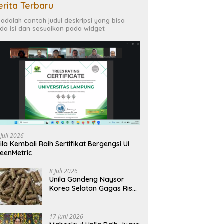
erita Terbaru
i adalah contoh judul deskripsi yang bisa
da isi dan sesuaikan pada widget
 Juli 2026
ila Kembali Raih Sertifikat Bergengsi UI
eenMetric
8 Juli 2026
Unila Gandeng Naysor
Korea Selatan Gagas Riset
Pelet Biomassa Sawit
Rendah Abu
17 Juni 2026