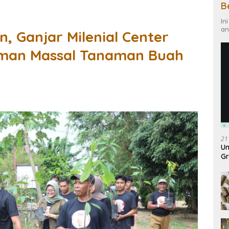
B
In
an
, Ganjar Milenial Center
aman Massal Tanaman Buah
21
Un
Gr