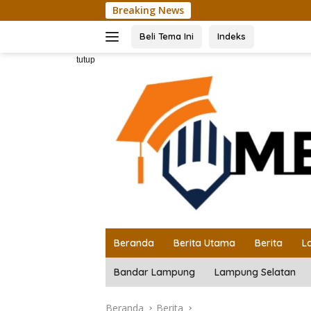
Langsung
Breaking News
Unila Ke
ke
konten
Beli Tema Ini
Indeks
tutup
Beranda
Berita Utama
Berita
L
Bandar Lampung
Lampung Selatan
Beranda
Berita