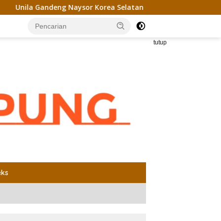
ndeng Naysor Korea Selatan Gagas Riset Pelet Biomassa Sawit
tutup
eks