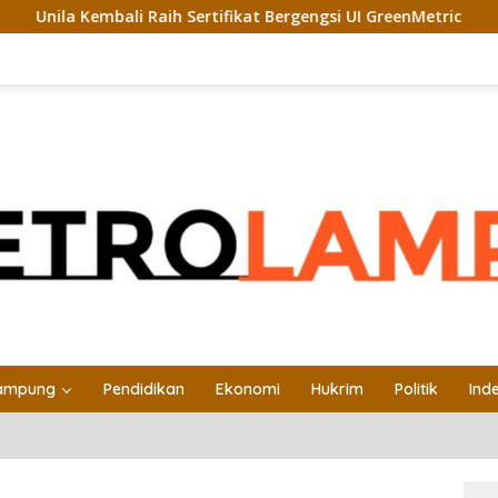
mbali Raih Sertifikat Bergengsi UI GreenMetric
Unila Ga
ampung
Pendidikan
Ekonomi
Hukrim
Politik
Ind