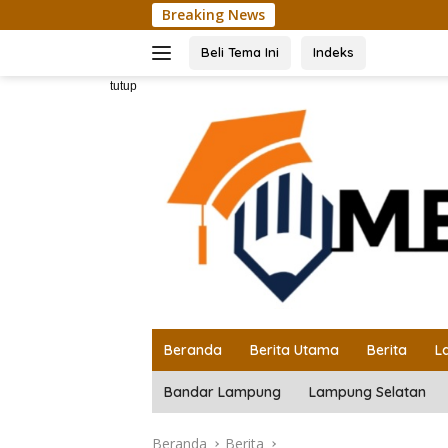
Langsung
Breaking News
Uni
ke
konten
Beli Tema Ini
Indeks
tutup
Beranda
Berita Utama
Berita
L
Bandar Lampung
Lampung Selatan
Beranda
Berita