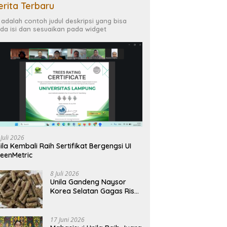
erita Terbaru
i adalah contoh judul deskripsi yang bisa
da isi dan sesuaikan pada widget
 Juli 2026
ila Kembali Raih Sertifikat Bergengsi UI
eenMetric
8 Juli 2026
Unila Gandeng Naysor
Korea Selatan Gagas Riset
Pelet Biomassa Sawit
Rendah Abu
17 Juni 2026