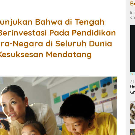
B
In
an
unjukan Bahwa di Tengah
erinvestasi Pada Pendidikan
ara-Negara di Seluruh Dunia
 Kesuksesan Mendatang
21
Un
Gr