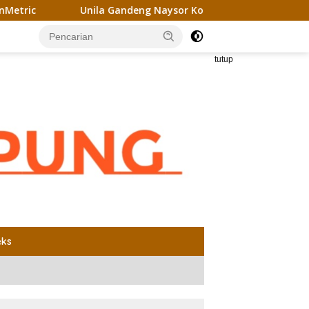
la Gandeng Naysor Korea Selatan Gagas Riset Pelet Biomassa 
tutup
eks