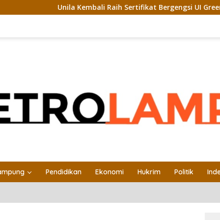
la Kembali Raih Sertifikat Bergengsi UI GreenMetric
Uni
ampung
Pendidikan
Ekonomi
Hukrim
Politik
Ind