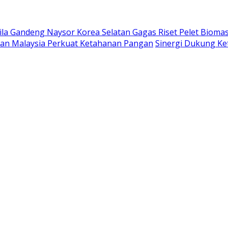
ila Gandeng Naysor Korea Selatan Gagas Riset Pelet Bioma
saan Malaysia Perkuat Ketahanan Pangan
Sinergi Dukung K