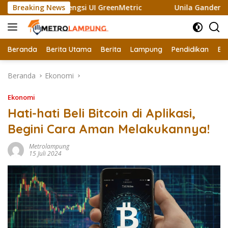
Langsung
rtifikat Bergengsi UI GreenMetric
Breaking News
Unila Gandeng Naysor
ke
konten
Beranda
Berita Utama
Berita
Lampung
Pendidikan
Ek
Beranda
Ekonomi
Ekonomi
Hati-hati Beli Bitcoin di Aplikasi,
Begini Cara Aman Melakukannya!
Metrolampung
15 Juli 2024