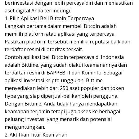
berinvestasi dengan lebih percaya diri dan memastikan
aset digital Anda terlindungi.
1. Pilih Aplikasi Beli Bitcoin Terpercaya
Langkah pertama dalam membeli Bitcoin adalah
memilih platform atau aplikasi yang terpercaya.
Pastikan platform tersebut memiliki reputasi baik dan
terdaftar resmi di otoritas terkait.
Contoh aplikasi beli Bitcoin terpercaya di Indonesia
adalah Bittime, yang sudah diakui keamanannya dan
terdaftar resmi di BAPPEBTI dan Kominfo. Sebagai
aplikasi investasi kripto unggulan, Bittime
menyediakan lebih dari 250 aset populer dan token
hype yang siap diperjual-belikan oleh pengguna.
Dengan Bittime, Anda tidak hanya mendapatkan
keamanan terjamin tetapi juga akses ke berbagai
peluang investasi yang menarik dan potensial
menguntungkan.
2. Aktifkan Fitur Keamanan