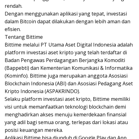
rendah.
Dengan menggunakan aplikasi yang tepat, investasi
dalam Bitcoin dapat dilakukan dengan lebih aman dan
efisien.
Tentang Bittime
Bittime melalui PT Utama Aset Digital Indonesia adalah
platform investasi aset kripto yang telah terdaftar di
Badan Pengawas Perdagangan Berjangka Komoditi
(Bappebti) dan Kementerian Komunikasi & Informatika
(Kominfo). Bittime juga merupakan anggota Asosiasi
Blockchain Indonesia (ABI) dan Asosiasi Pedagang Aset
Kripto Indonesia (ASPAKRINDO).
Selaku platform investasi aset kripto, Bittime memiliki
visi untuk memanfaatkan teknologi blockchain demi
menghadirkan akses menuju kemerdekaan finansial
yang adil bagi semua orang, terlepas dari lokasi atau
posisi keuangan mereka.
Aplikasi Bittime bisa diunduh di Google Play dan App