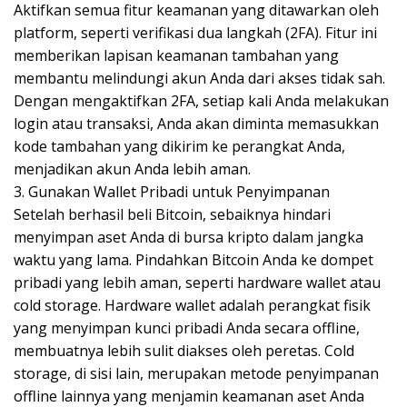
Aktifkan semua fitur keamanan yang ditawarkan oleh
platform, seperti verifikasi dua langkah (2FA). Fitur ini
memberikan lapisan keamanan tambahan yang
membantu melindungi akun Anda dari akses tidak sah.
Dengan mengaktifkan 2FA, setiap kali Anda melakukan
login atau transaksi, Anda akan diminta memasukkan
kode tambahan yang dikirim ke perangkat Anda,
menjadikan akun Anda lebih aman.
3. Gunakan Wallet Pribadi untuk Penyimpanan
Setelah berhasil beli Bitcoin, sebaiknya hindari
menyimpan aset Anda di bursa kripto dalam jangka
waktu yang lama. Pindahkan Bitcoin Anda ke dompet
pribadi yang lebih aman, seperti hardware wallet atau
cold storage. Hardware wallet adalah perangkat fisik
yang menyimpan kunci pribadi Anda secara offline,
membuatnya lebih sulit diakses oleh peretas. Cold
storage, di sisi lain, merupakan metode penyimpanan
offline lainnya yang menjamin keamanan aset Anda