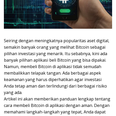
Seiring dengan meningkatnya popularitas aset digital,
semakin banyak orang yang melihat Bitcoin sebagai
pilihan investasi yang menarik. Itu sebabnya, kini ada
banyak pilihan aplikasi beli Bitcoin yang bisa dipakai.
Namun, membeli Bitcoin di aplikasi tidak semudah
membalikkan telapak tangan. Ada berbagai aspek
keamanan yang harus diperhatikan agar investasi
Anda tetap aman dan terlindungi dari berbagai risiko
yang ada.
Artikel ini akan memberikan panduan lengkap tentang
cara membeli Bitcoin di aplikasi dengan aman. Dengan
memahami langkah-langkah yang tepat, Anda dapat