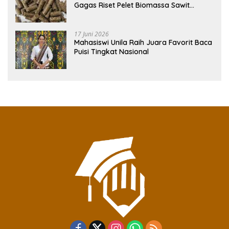
Gagas Riset Pelet Biomassa Sawit
Rendah Abu
17 Juni 2026
Mahasiswi Unila Raih Juara Favorit Baca
Puisi Tingkat Nasional