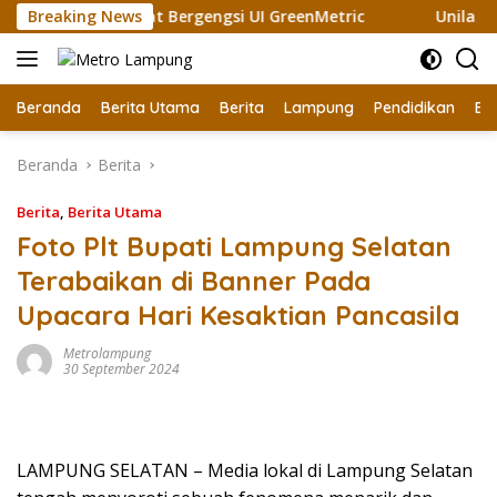
Langsung
ali Raih Sertifikat Bergengsi UI GreenMetric
Breaking News
Unila Gan
ke
konten
Beranda
Berita Utama
Berita
Lampung
Pendidikan
Ek
Beranda
Berita
Berita
,
Berita Utama
Foto Plt Bupati Lampung Selatan
Terabaikan di Banner Pada
Upacara Hari Kesaktian Pancasila
Metrolampung
30 September 2024
LAMPUNG SELATAN – Media lokal di Lampung Selatan