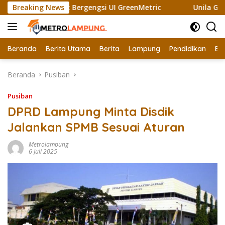
Langsung
 Raih Sertifikat Bergengsi UI GreenMetric
Breaking News
Unila Ganden
ke
konten
Beranda
Berita Utama
Berita
Lampung
Pendidikan
Ek
Beranda
Pusiban
Pusiban
DPRD Lampung Minta Disdik
Jalankan SPMB Sesuai Aturan
Metrolampung
6 Juli 2025