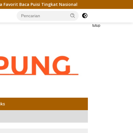
a Puisi Tingkat Nasional
Unila dan Universiti Kebangs
tutup
eks