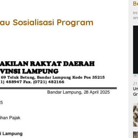
B
In
an
u Sosialisasi Program
21
Un
Gr