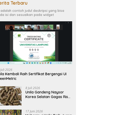
erita Terbaru
i adalah contoh judul deskripsi yang bisa
da isi dan sesuaikan pada widget
 Juli 2026
ila Kembali Raih Sertifikat Bergengsi UI
eenMetric
8 Juli 2026
Unila Gandeng Naysor
Korea Selatan Gagas Riset
Pelet Biomassa Sawit
Rendah Abu
17 Juni 2026