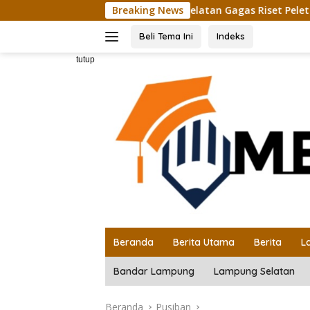
Langsung
a Gandeng Naysor Korea Selatan Gagas Riset Pelet Biomassa S
Breaking News
ke
konten
Beli Tema Ini
Indeks
tutup
Beranda
Berita Utama
Berita
L
Bandar Lampung
Lampung Selatan
Beranda
Pusiban