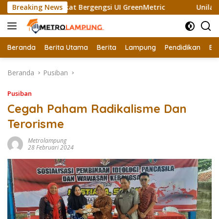
Langsung
ali Raih Sertifikat Bergengsi UI GreenMetric
Breaking News
Unila Gand
ke
konten
Beranda
Berita Utama
Berita
Lampung
Pendidikan
Ek
Beranda
Pusiban
Pusiban
Cegah Paham Radikalisme Dan
Terorisme
Metrolampung
28 Februari 2024