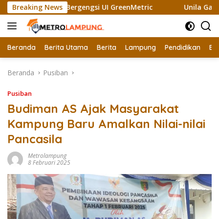
Langsung
aih Sertifikat Bergengsi UI GreenMetric
Breaking News
Unila Gandeng 
ke
konten
Beranda
Berita Utama
Berita
Lampung
Pendidikan
Ek
Beranda
Pusiban
Pusiban
Budiman AS Ajak Masyarakat
Kampung Baru Amalkan Nilai-nilai
Pancasila
Metrolampung
8 Februari 2025