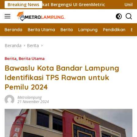
Langsung
ali Raih Sertifikat Bergengsi UI GreenMetric
Breaking News
Unila Gan
ke
konten
Beranda
Berita Utama
Berita
Lampung
Pendidikan
Ek
Beranda
Berita
Berita
,
Berita Utama
Bawaslu Kota Bandar Lampung
Identifikasi TPS Rawan untuk
Pemilu 2024
Metrolampung
21 November 2024