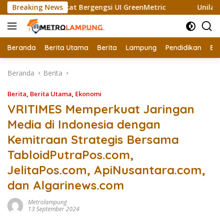
Langsung
bali Raih Sertifikat Bergengsi UI GreenMetric
Breaking News
Unila Gan
ke
konten
Beranda
Berita Utama
Berita
Lampung
Pendidikan
Ek
Beranda
Berita
Berita
,
Berita Utama
,
Ekonomi
VRITIMES Memperkuat Jaringan
Media di Indonesia dengan
Kemitraan Strategis Bersama
TabloidPutraPos.com,
JelitaPos.com, ApiNusantara.com,
dan Algarinews.com
Metrolampung
13 September 2024