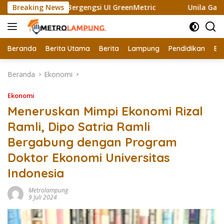
Langsung
h Sertifikat Bergengsi UI GreenMetric
Breaking News
Unila Gandeng Na
ke
konten
Beranda
Berita Utama
Berita
Lampung
Pendidikan
Ek
Beranda
Ekonomi
Ekonomi
Meneruskan Mimpi Ekonomi Rizal
Ramli, Dipo Satria Ramli
Bergabung dengan Program
Doktor Ekonomi Universitas
Indonesia
Metrolampung
9 Juli 2024