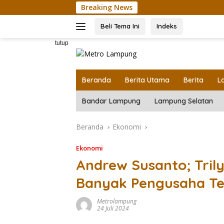
Langsung
Breaking News
Uni
ke
konten
Beli Tema Ini
Indeks
tutup
Beranda
Berita Utama
Berita
L
Bandar Lampung
Lampung Selatan
Beranda
Ekonomi
Ekonomi
Andrew Susanto; Tril
Banyak Pengusaha T
Metrolampung
24 Juli 2024