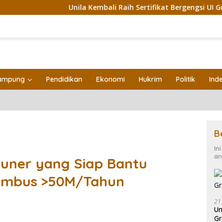
la Kembali Raih Sertifikat Bergengsi UI GreenMetric
Uni
ampung
Pendidikan
Ekonomi
Hukrim
Politik
Ind
B
In
an
yuner yang Siap Bantu
embus >50M/Tahun
21
Un
Gr