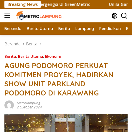
Langsung
 Sertifikat Bergengsi UI GreenMetric
Breaking News
Unila Gandeng Nay
ke
konten
Beranda
Berita Utama
Berita
Lampung
Pendidikan
Ek
Beranda
Berita
Berita
,
Berita Utama
,
Ekonomi
AGUNG PODOMORO PERKUAT
KOMITMEN PROYEK, HADIRKAN
SHOW UNIT PARKLAND
PODOMORO DI KARAWANG
Metrolampung
2 Oktober 2024